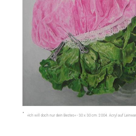
»Ich will doch nur dein Bestes« - 30 x 30 cm. 2004. Acryl auf Leinwa