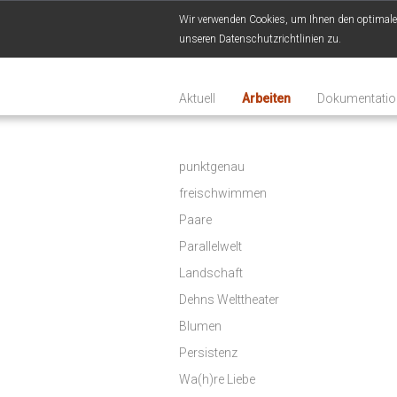
Wir verwenden Cookies, um Ihnen den optimalen 
unseren Datenschutzrichtlinien zu.
Aktuell
Arbeiten
Dokumentatio
punktgenau
freischwimmen
Paare
Parallelwelt
Landschaft
Dehns Welttheater
Blumen
Persistenz
Wa(h)re Liebe