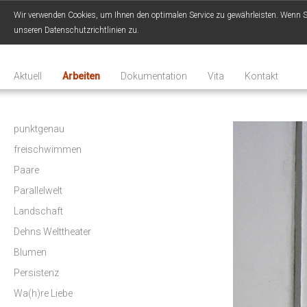
Wir verwenden Cookies, um Ihnen den optimalen Service zu gewährleisten. Wenn Sie
unseren Datenschutzrichtlinien zu.
Aktuell
Arbeiten
Dokumentation
Vita
Kontakt
punktgenau
freischwimmen
Paare
Parallelwelt
Landschaft
Dehns Welttheater
Blumen
Persistenz
Wa(h)re Liebe