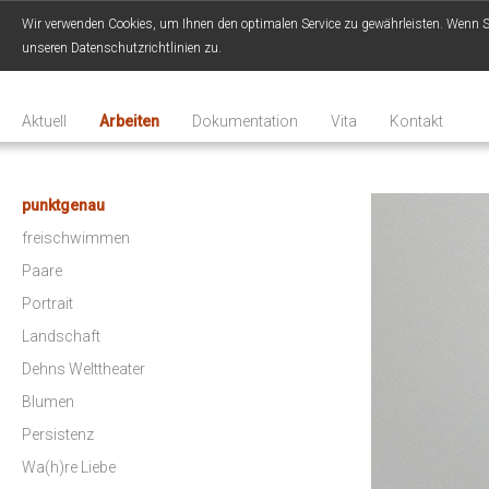
Wir verwenden Cookies, um Ihnen den optimalen Service zu gewährleisten. Wenn Sie
unseren Datenschutzrichtlinien zu.
Aktuell
Arbeiten
Dokumentation
Vita
Kontakt
punktgenau
freischwimmen
Paare
Portrait
Landschaft
Dehns Welttheater
Blumen
Persistenz
Wa(h)re Liebe