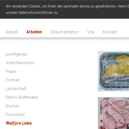
Wir verwenden Cookies, um Ihnen den optimalen Service zu gewährleisten. Wenn Sie
unseren Datenschutzrichtlinien zu.
Aktuell
Arbeiten
Dokumentation
Vita
Kontakt
punktgenau
freischwimmen
Paare
Portrait
Landschaft
Dehns Welttheater
Blumen
Persistenz
Wa(h)re Liebe