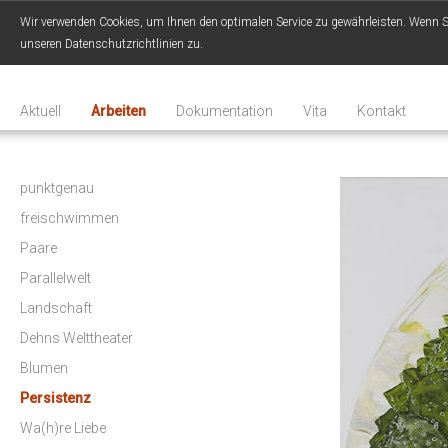
Wir verwenden Cookies, um Ihnen den optimalen Service zu gewährleisten. Wenn Sie
unseren Datenschutzrichtlinien zu.
Aktuell
Arbeiten
Dokumentation
Vita
Kontakt
punktgenau
freischwimmen
Paare
Parallelwelt
Landschaft
Dehns Welttheater
Blumen
Persistenz
Wa(h)re Liebe